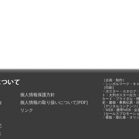
［企画・制作］
・シンボルマーク・キ
［印刷］
・ポスター・カタログ
個人情報保護方針
ト・大判ポスター出力
カード・ブライダル・情
内
個人情報の取り扱いについて[PDF]
史・書籍・事務伝票・
［デジタルコンテンツ
リンク
・WEB・携帯WEB・
［セールスプロモーシ
・看板・垂れ幕・オリ
記
ス